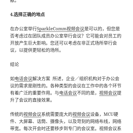
献。
4.选择正确的地点
在办公室举行
SparkleComm
视频会议
是可以的，但您是
否考虑过在团队成员办公室举行会议？它可能会对员工的
开放产生巨大影响。您还可以考虑在非正式场所举行会
议，以提供更轻松的场所。
结论
如
电话会议
解决方案 所述，企业／组织机构对于办公会
议的需求是刚性的。各种类型的会议在工作中的各个环节
有着广泛的重要作用。与
电话会议
不同的是，
视频会议
提
升了会议的直接效果。
传统的
视频会议
系统需要庞大的
视频会议
设备，MCU硬
件、大屏幕、话筒、摄像头，以及苛刻的网络布线，网络
带宽。每次开会时还要移步到专门的会议室。视频会议系