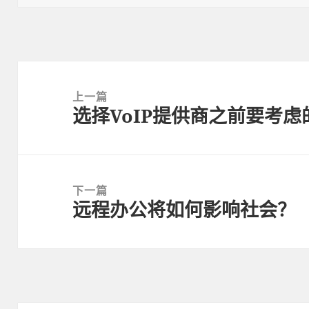
Post
navigation
上一篇
选择VoIP提供商之前要考虑
上
一
篇
文
下一篇
章:
远程办公将如何影响社会？
下
一
篇
文
章: