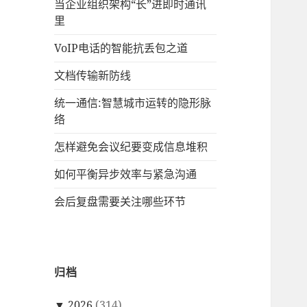
当企业组织架构“长”进即时通讯
里
VoIP电话的智能抗丢包之道
文档传输新防线
统一通信:智慧城市运转的隐形脉
络
怎样避免会议纪要变成信息堆积
如何平衡异步效率与紧急沟通
会后复盘需要关注哪些环节
归档
▼
2026
(314)