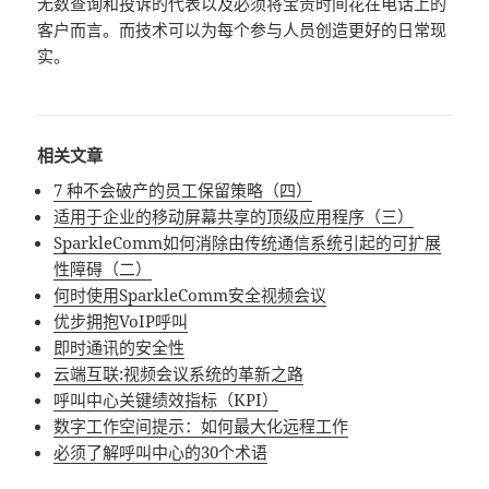
无数查询和投诉的代表以及必须将宝贵时间花在电话上的
客户而言。而技术可以为每个参与人员创造更好的日常现
实。
相关文章
7 种不会破产的员工保留策略（四）
适用于企业的移动屏幕共享的顶级应用程序（三）
SparkleComm如何消除由传统通信系统引起的可扩展
性障碍（二）
何时使用SparkleComm安全视频会议
优步拥抱VoIP呼叫
即时通讯的安全性
云端互联:视频会议系统的革新之路
呼叫中心关键绩效指标（KPI）
数字工作空间提示：如何最大化远程工作
必须了解呼叫中心的30个术语