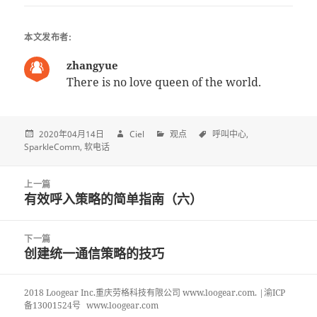
本文发布者:
zhangyue
There is no love queen of the world.
2020年04月14日
Ciel
观点
呼叫中心
SparkleComm
软电话
Post
上一篇
navigation
有效呼入策略的简单指南（六）
上
一
篇
下一篇
文
创建统一通信策略的技巧
下
章:
一
篇
2018 Loogear Inc.重庆劳格科技有限公司 www.loogear.com. |渝ICP
文
备13001524号
www.loogear.com