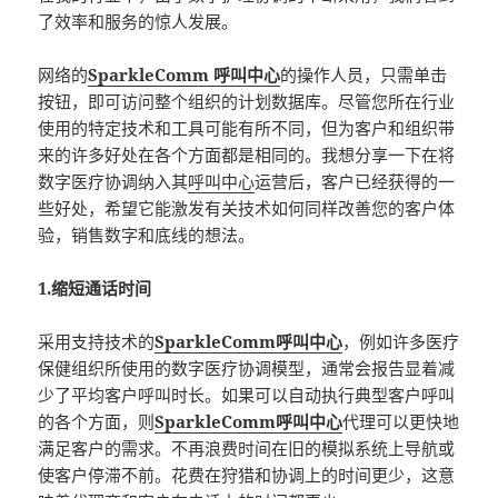
了效率和服务的惊人发展。
网络的
SparkleComm 呼叫中心
的操作人员，只需单击
按钮，即可访问整个组织的计划数据库。尽管您所在行业
使用的特定技术和工具可能有所不同，但为客户和组织带
来的许多好处在各个方面都是相同的。我想分享一下在将
数字医疗协调纳入其
呼叫中心
运营后，客户已经获得的一
些好处，希望它能激发有关技术如何同样改善您的客户体
验，销售数字和底线的想法。
1.缩短通话时间
采用支持技术的
SparkleComm呼叫中心
，例如许多医疗
保健组织所使用的数字医疗协调模型，通常会报告显着减
少了平均客户呼叫时长。如果可以自动执行典型客户呼叫
的各个方面，则
SparkleComm呼叫中心
代理可以更快地
满足客户的需求。不再浪费时间在旧的模拟系统上导航或
使客户停滞不前。花费在狩猎和协调上的时间更少，这意