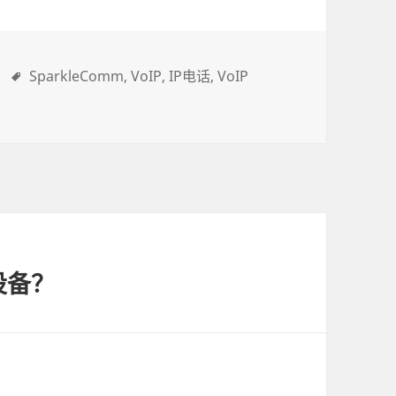
SparkleComm
VoIP
IP电话
VoIP
设备？