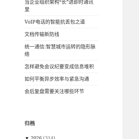
当企业组织架构“长”进即时通讯
里
VoIP电话的智能抗丢包之道
文档传输新防线
统一通信:智慧城市运转的隐形脉
络
怎样避免会议纪要变成信息堆积
如何平衡异步效率与紧急沟通
会后复盘需要关注哪些环节
归档
▼
2026
(314)