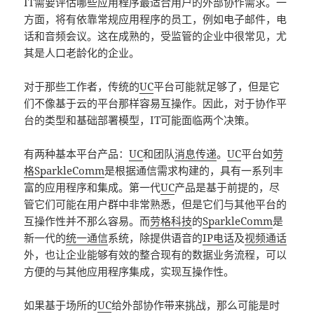
IT需要评估哪些应用程序最适合用户的外部协作需求。一
方面，将有依靠常规应用程序的员工，例如电子邮件，电
话和音频会议。这在成熟的，受监管的企业中很常见，尤
其是人口老龄化的企业。
对于那些工作者，传统的
UC
平台可能就足够了，但是它
们不像基于云的平台那样容易互操作。因此，对于协作平
台的类型和基础部署模型，IT可能面临两个决策。
有两种基本平台产品：
UC
和团队
消息传递
。
UC
平台如
劳
格SparkleComm
是根据通信需求构建的，具有一系列丰
富的应用程序和集成。第一代
UC
产品是基于前提的，尽
管它们可能在用户群中非常熟悉，但是它们与其他平台的
互操作性并不那么容易。而
劳格科技
的
SparkleComm
是
新一代的
统一通信
系统，除提供语音的
IP电话
及
视频通话
外，也让企业能够有效的整合现有的数据业务流程，可以
方便的与其他应用程序集成，实现互操作性。
如果基于场所的
UC
给外部协作带来挑战，那么可能是时