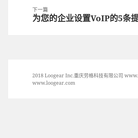
文
下一篇
章:
为您的企业设置VoIP的5条
下
一
篇
文
章:
2018 Loogear Inc.重庆劳格科技有限公司 www.lo
www.loogear.com