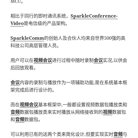
MCU。
相比于同行的即时通讯系统，
SparkleConference-
Video
是电信级的产品架构。
SparkleComm
的创始人及合伙人均来自世界500强的高
科技公司高层管理人员。
用户可以在
视频会议
进行过程中随时录制
会议
实况,以供会
后回放观看。
会议
内容的录制与播放作为一项辅助功能,是在系统基本框
架完成后进行设计的。
而在
视频会议
基本框架中,一般都设置视频数据包播放类和
音频
数据包播放类来实时播放从网络接收到的
视频
数据包
和
音频
数据包。
可以利用已有的这两个类来简化设计,但要实现实时
音频
与