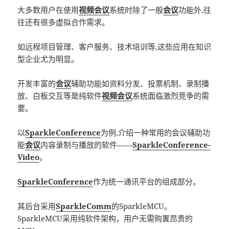
大多数用户在使用
视频会议
系统时除了一般
会议
功能外,往
往还有很多虚拟合作需求。
如远程项目管理、客户服务、技术培训等,这些应用在知识
型企业尤为明显。
开发丰富的
会议
辅助功能如资料分发、投票机制、录制播
放、白板交互等是纯软件
视频会议
系统面临激烈竞争的需
要。
以
SparkleConference
为例,介绍一种常用的会议辅助功
能
会议
内容录制与播放的软件——
SparkleConference-
Video
。
SparkleConference
作为统一通讯平台的组成部分。
其后台采用
SparkleComm
的SparkleMCU。
SparkleMCU采用纯软件架构，用户无需购置昂贵的