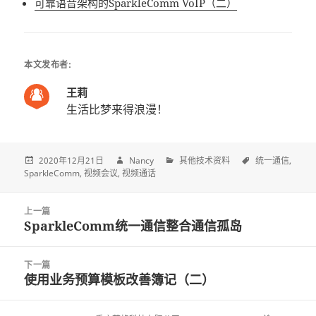
可靠语音架构的SparkleComm VoIP（二）
本文发布者:
王莉
生活比梦来得浪漫！
2020年12月21日
Nancy
其他技术资料
统一通信
SparkleComm
视频会议
视频通话
Post
上一篇
navigation
SparkleComm统一通信整合通信孤岛
上
一
篇
下一篇
文
使用业务预算模板改善簿记（二）
下
章:
一
篇