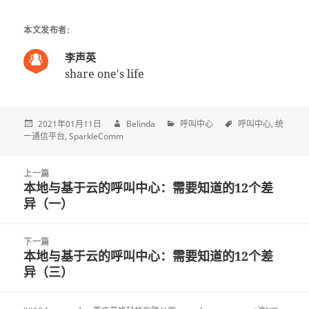
本文发布者:
李声英
share one's life
2021年01月11日
Belinda
呼叫中心
呼叫中心
统
一通信平台
SparkleComm
Post
上一篇
navigation
本地与基于云的呼叫中心：需要知道的12个差
上
异（一）
一
篇
文
下一篇
章:
本地与基于云的呼叫中心：需要知道的12个差
下
异（三）
一
篇
文