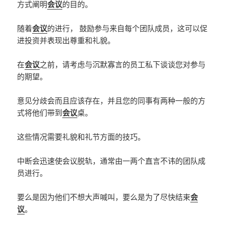
方式阐明
会议
的目的。
随着
会议
的进行， 鼓励参与来自每个团队成员，这可以促
进投资并表现出尊重和礼貌。
在
会议
之前，请考虑与沉默寡言的员工私下谈谈您对参与
的期望。
意见分歧会而且应该存在，并且您的同事有两种一般的方
式将他们带到
会议
桌。
这些情况需要礼貌和礼节方面的技巧。
中断会迅速使会议脱轨，通常由一两个直言不讳的团队成
员进行。
要么是因为他们不想大声喊叫，要么是为了尽快结束
会
议
。