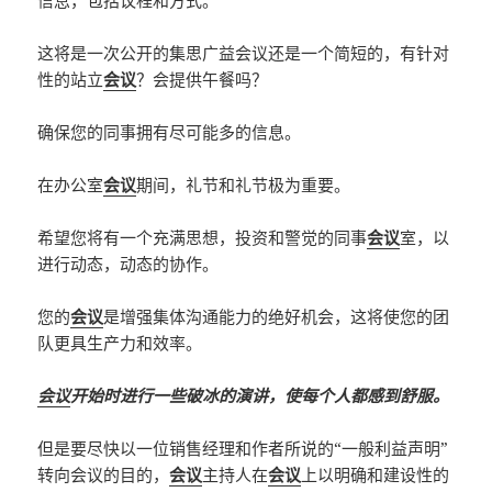
信息，包括议程和方式。
这将是一次公开的集思广益会议还是一个简短的，有针对
性的站立
会议
？会提供午餐吗？
确保您的同事拥有尽可能多的信息。
在办公室
会议
期间，礼节和礼节极为重要。
希望您将有一个充满思想，投资和警觉的同事
会议
室，以
进行动态，动态的协作。
您的
会议
是增强集体沟通能力的绝好机会，这将使您的团
队更具生产力和效率。
会议
开始时进行一些破冰的演讲，使每个人都感到舒服。
但是要尽快以一位销售经理和作者所说的“一般利益声明”
转向会议的目的，
会议
主持人在
会议
上以明确和建设性的