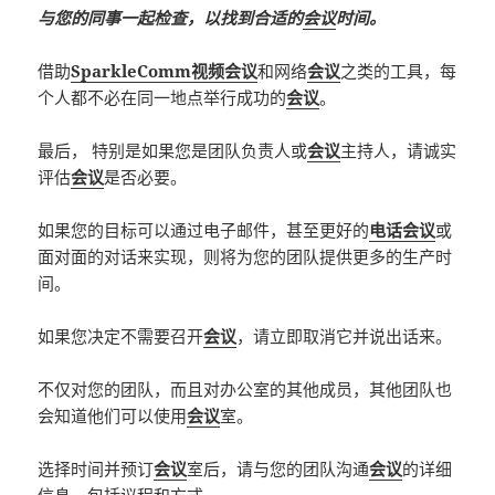
与您的同事一起检查，以找到合适的
会议
时间。
借助
SparkleComm视频会议
和网络
会议
之类的工具，每
个人都不必在同一地点举行成功的
会议
。
最后， 特别是如果您是团队负责人或
会议
主持人，请诚实
评估
会议
是否必要。
如果您的目标可以通过电子邮件，甚至更好的
电话会议
或
面对面的对话来实现，则将为您的团队提供更多的生产时
间。
如果您决定不需要召开
会议
，请立即取消它并说出话来。
不仅对您的团队，而且对办公室的其他成员，其他团队也
会知道他们可以使用
会议
室。
选择时间并预订
会议
室后，请与您的团队沟通
会议
的详细