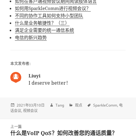
如何在客户端视频会议期间阅读肢体语言
如何用SparkleComm进行视频会议？
不同的协作工具如何支持小型团队
什么是业务敏捷性？（三）
满足企业需要的统一通信系统
电信的新兴趋势
本文发布者:
Liuyi
I deserve better！
2021年03月10日
Tang
观点
SparkleComm
电
话会议
视频会议
Post
上一篇
navigation
什么是VoIP QoS？如何改善您的通话质量？
上