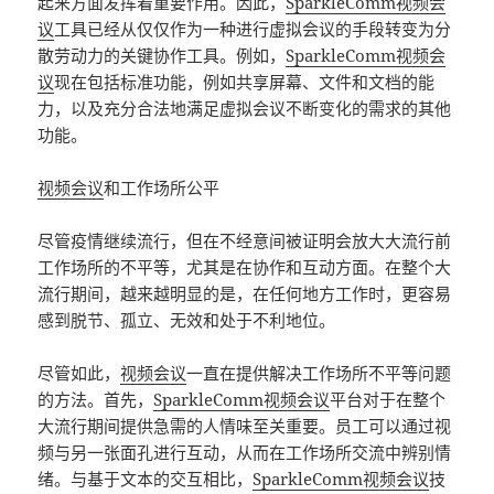
起来方面发挥着重要作用。因此，
SparkleComm视频会
议
工具已经从仅仅作为一种进行虚拟会议的手段转变为分
散劳动力的关键协作工具。例如，
SparkleComm视频会
议
现在包括标准功能，例如共享屏幕、文件和文档的能
力，以及充分合法地满足虚拟会议不断变化的需求的其他
功能。
视频会议
和工作场所公平
尽管疫情继续流行，但在不经意间被证明会放大大流行前
工作场所的不平等，尤其是在协作和互动方面。在整个大
流行期间，越来越明显的是，在任何地方工作时，更容易
感到脱节、孤立、无效和处于不利地位。
尽管如此，
视频会议
一直在提供解决工作场所不平等问题
的方法。首先，
SparkleComm视频会议
平台对于在整个
大流行期间提供急需的人情味至关重要。员工可以通过视
频与另一张面孔进行互动，从而在工作场所交流中辨别情
绪。与基于文本的交互相比，
SparkleComm视频会议
技