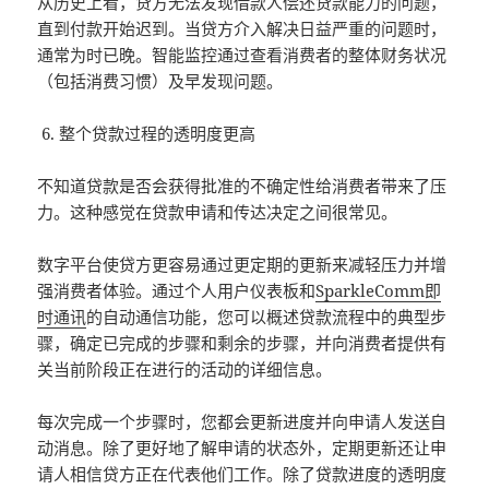
从历史上看，贷方无法发现借款人偿还贷款能力的问题，
直到付款开始迟到。当贷方介入解决日益严重的问题时，
通常为时已晚。智能监控通过查看消费者的整体财务状况
（包括消费习惯）及早发现问题。
整个贷款过程的透明度更高
不知道贷款是否会获得批准的不确定性给消费者带来了压
力。这种感觉在贷款申请和传达决定之间很常见。
数字平台使贷方更容易通过更定期的更新来减轻压力并增
强消费者体验。通过个人用户仪表板和
SparkleComm即
时通讯
的自动通信功能，您可以概述贷款流程中的典型步
骤，确定已完成的步骤和剩余的步骤，并向消费者提供有
关当前阶段正在进行的活动的详细信息。
每次完成一个步骤时，您都会更新进度并向申请人发送自
动消息。除了更好地了解申请的状态外，定期更新还让申
请人相信贷方正在代表他们工作。除了贷款进度的透明度