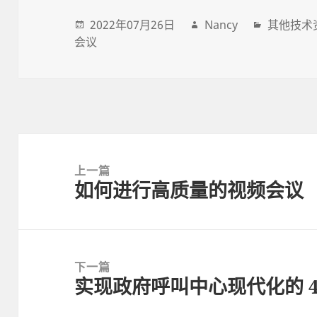
2022年07月26日
Nancy
其他技术
会议
Post
navigation
上一篇
如何进行高质量的视频会议
上
一
篇
文
下一篇
章:
实现政府呼叫中心现代化的 4
下
一