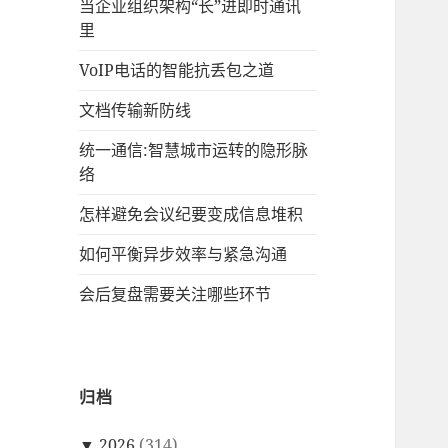
当企业组织架构“长”进即时通讯
里
VoIP电话的智能抗丢包之道
文档传输新防线
统一通信:智慧城市运转的隐形脉
络
怎样避免会议纪要变成信息堆积
如何平衡异步效率与紧急沟通
会后复盘需要关注哪些环节
归档
▼
2026
(314)