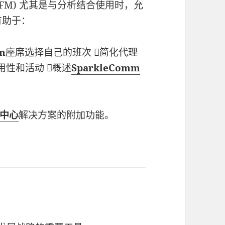
WFM) 尤其是与分析结合使用时，允
有助于：
m
座席选择自己的班次 简化代理
用性和活动 概述
SparkleComm
中心
解决方案的附加功能。