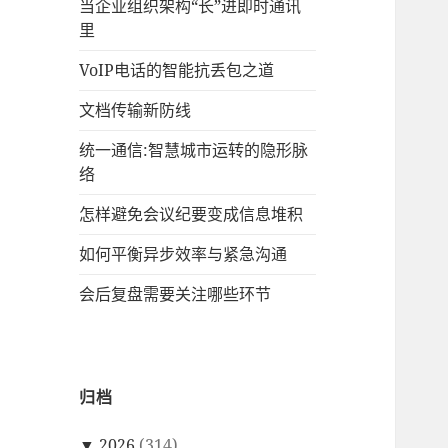
当企业组织架构“长”进即时通讯
里
VoIP电话的智能抗丢包之道
文档传输新防线
统一通信:智慧城市运转的隐形脉
络
怎样避免会议纪要变成信息堆积
如何平衡异步效率与紧急沟通
会后复盘需要关注哪些环节
归档
▼
2026
(314)