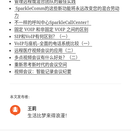
管理远程或混合团队的最佳实践
SparkleComm的这些新功能将永远改变您的混合劳动
力
不一样的呼叫中心SparkleCallCenter！
固定 VOIP 和非固定 VOIP 之间的区别
SIP和VoIP有何区别？（一）
VoIP与座机–全面的电话系统比较（一）
远程医疗视频会议的应用（二）
多点视频会议有什么好处？（二）
重新思考新时代的会议空间
视频会议：智能记录会议纪要
本文发布者:
王莉
生活比梦来得浪漫！