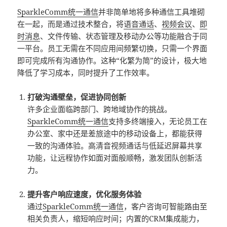
SparkleComm
统一通信
并非简单地将多种通信工具堆砌
在一起，而是通过技术整合，将
语音通话
、
视频会议
、
即
时消息
、文件传输、状态管理及移动办公等功能融合于同
一平台。员工无需在不同应用间频繁切换，只需一个界面
即可完成所有沟通协作。这种“化繁为简”的设计，极大地
降低了学习成本，同时提升了工作效率。
打破沟通壁垒，促进协同创新
许多企业面临跨部门、跨地域协作的挑战。
SparkleComm
统一通信
支持多终端接入，无论员工在
办公室、家中还是差旅途中的移动设备上，都能获得
一致的沟通体验。高清音视频通话与低延迟屏幕共享
功能，让远程协作如面对面般顺畅，激发团队创新活
力。
提升客户响应速度，优化服务体验
通过
SparkleComm
统一通信
，客户咨询可智能路由至
相关负责人，缩短响应时间；内置的CRM集成能力，