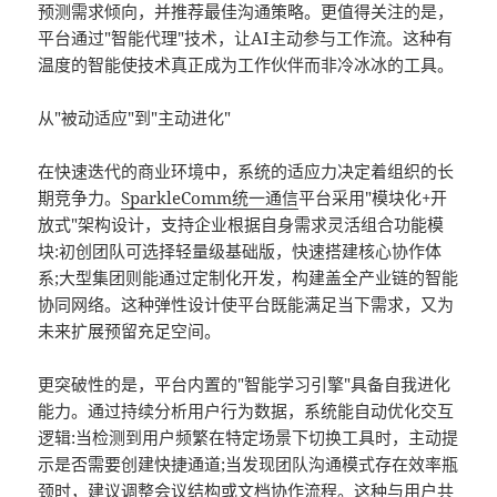
预测需求倾向，并推荐最佳沟通策略。更值得关注的是，
平台通过"智能代理"技术，让AI主动参与工作流。这种有
温度的智能使技术真正成为工作伙伴而非冷冰冰的工具。
从"被动适应"到"主动进化"
在快速迭代的商业环境中，系统的适应力决定着组织的长
期竞争力。
SparkleComm
统一通信
平台采用"模块化+开
放式"架构设计，支持企业根据自身需求灵活组合功能模
块:初创团队可选择轻量级基础版，快速搭建核心协作体
系;大型集团则能通过定制化开发，构建盖全产业链的智能
协同网络。这种弹性设计使平台既能满足当下需求，又为
未来扩展预留充足空间。
更突破性的是，平台内置的"智能学习引擎"具备自我进化
能力。通过持续分析用户行为数据，系统能自动优化交互
逻辑:当检测到用户频繁在特定场景下切换工具时，主动提
示是否需要创建快捷通道;当发现团队沟通模式存在效率瓶
颈时，建议调整会议结构或文档协作流程。这种与用户共