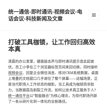
统一通信-即时通讯-视频会议-电
话会议-科技新闻及文章
MENU
AND
WIDGETS
打破工具枷锁，让工作回归高效
本真
清晨的办公室里，键盘敲击声与即时通讯提示音此起彼
伏。员工小李在三个浏览器标签页间来回切换，同时接听
视频会议
、回复企业微信消息、核对CRM系统数据，桌面
上堆叠的文档窗口几乎遮住了整个屏幕——这幅场景，正
是当代职场人工作状态的缩影。当工具成为枷锁而非助
力，当数据孤岛割裂工作流，如何让技术真正服务于人?
统一通信平台
以"智能融合"为核心理念，为现代职场开辟
了一条从碎片化到一体化的全新路径。