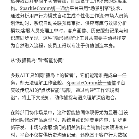
这种融合并非简单功能叠加，而是基于工作场景的深度重
构。
SparkleComm
统一通信
平台采用“场景引擎"技术，
通过分析用户行为模式自动生成个性化工作流:市场人员策
划活动时，系统自动关联预算审批、供应商库与效果分析
模块;客服人员处理工单时，客户画像、历史服务记录与知
识库同步呈现。这种"隐形智能"让工具从需要主动寻找变
为自然融入流程，使员工得以专注于价值创造本身。
从"数据孤岛"到"智能协同"
多数AI工具如同"孤岛上的智者"，它们能精准完成单一任
务，却无法理解工作全貌。
SparkleComm
统一通信
平台
突破传统AI的"点状智能"局限，通过构建"工作语境图
谱"，将上下文感知、动作捕捉与语义理解深度融合。
在跨部门协作场景中，这种智能协同体现得尤为显著:当设
计团队修改产品原型时，系统自动识别变更内容，同步更
新研发、市场与客服部门的相关资料;当销售代表跟进客户
时，平台不仅提供历史沟通记录，还能基于客户行为数据