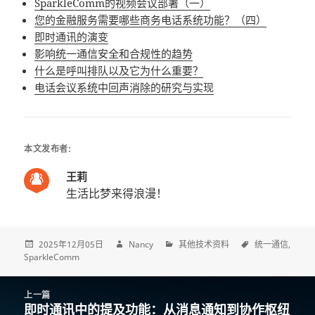
SparkleComm的视频会议部署（一）
您的金融服务需要哪些商务电话系统功能？（四）
即时通讯的演变
影响统一通信安全和合规性的趋势
什么是呼叫排队以及它为什么重要？
电话会议系统中回声消除的研究与实现
本文发布者:
王莉
生活比梦来得浪漫！
2025年12月05日
Nancy
其他技术资料
统一通信
SparkleComm
Post
上一篇
navigation
即时通讯中的提及功能：从消息通知到协作枢纽
上