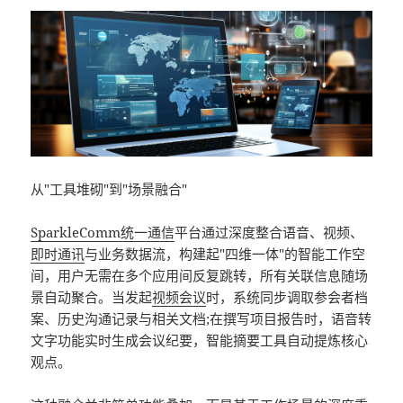
从"工具堆砌"到"场景融合"
SparkleComm
统一通信
平台通过深度整合语音、视频、
即时通讯
与业务数据流，构建起"四维一体"的智能工作空
间，用户无需在多个应用间反复跳转，所有关联信息随场
景自动聚合。当发起
视频会议
时，系统同步调取参会者档
案、历史沟通记录与相关文档;在撰写项目报告时，语音转
文字功能实时生成会议纪要，智能摘要工具自动提炼核心
观点。