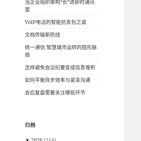
当企业组织架构“长”进即时通讯
里
VoIP电话的智能抗丢包之道
文档传输新防线
统一通信:智慧城市运转的隐形脉
络
怎样避免会议纪要变成信息堆积
如何平衡异步效率与紧急沟通
会后复盘需要关注哪些环节
归档
▼
2026
(314)