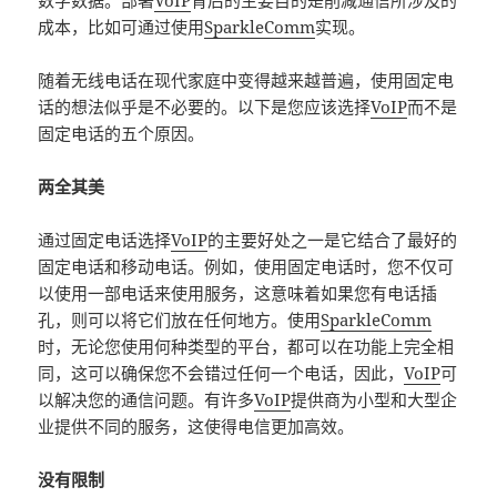
数字数据。部署
VoIP
背后的主要目的是削减通信所涉及的
成本，比如可通过使用
SparkleComm
实现。
随着无线电话在现代家庭中变得越来越普遍，使用固定电
话的想法似乎是不必要的。以下是您应该选择
VoIP
而不是
固定电话的五个原因。
两全其美
通过固定电话选择
VoIP
的主要好处之一是它结合了最好的
固定电话和移动电话。例如，使用固定电话时，您不仅可
以使用一部电话来使用服务，这意味着如果您有电话插
孔，则可以将它们放在任何地方。使用
SparkleComm
时，无论您使用何种类型的平台，都可以在功能上完全相
同，这可以确保您不会错过任何一个电话，因此，
VoIP
可
以解决您的通信问题。有许多
VoIP
提供商为小型和大型企
业提供不同的服务，这使得电信更加高效。
没有限制