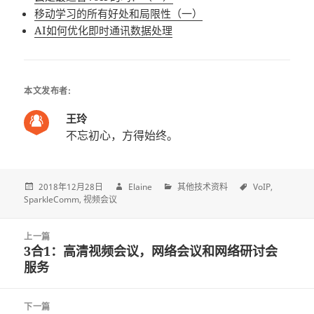
移动学习的所有好处和局限性（一）
AI如何优化即时通讯数据处理
本文发布者:
王玲
不忘初心，方得始终。
2018年12月28日
Elaine
其他技术资料
VoIP
SparkleComm
视频会议
Post
上一篇
navigation
3合1：高清视频会议，网络会议和网络研讨会
上
服务
一
篇
文
下一篇