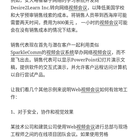
例如，安大略省基于网络的学习系统开发商
Desire2Learn Inc.转向网络
视频会议
，以降低美国学校
和大学预审销售线索的成本。将销售人员带到西海岸可能
需要两天时间，费用为800美元 ， 一小时的
视频会议
可能
会在没有销售成本的情况下结束。
销售代表现在首先与潜在客户一起利用类似
SparkleComm
的
视频会议系统
举办网络
视频会议
，而不
是飞出去。销售代表可以显示PowerPoint幻灯片演示文
稿，提供软件的交互式演示，并允许客户远程访问计算机
以自行尝试产品。
让我们看几个其他示例来说明Web
视频会议
如何有效地工
作：
1、对于安全，协作和视觉效果
某技术公司和建筑公司使用Web
视频会议
进行总部与现场
工程师之间的在线项目团队会议。如果使用劳格