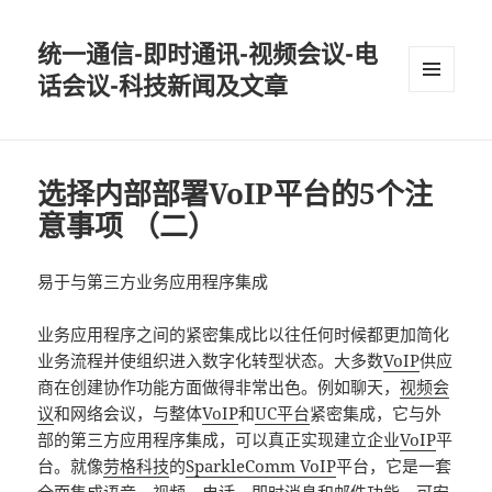
统一通信-即时通讯-视频会议-电
话会议-科技新闻及文章
MENU
AND
WIDGETS
选择内部部署VoIP平台的5个注
意事项 （二）
易于与第三方业务应用程序集成
业务应用程序之间的紧密集成比以往任何时候都更加简化
业务流程并使组织进入数字化转型状态。大多数
VoIP
供应
商在创建协作功能方面做得非常出色。例如聊天，
视频会
议
和网络会议，与整体
VoIP
和
UC平台
紧密集成，它与外
部的第三方应用程序集成，可以真正实现建立企业
VoIP
平
台。就像
劳格科技
的
SparkleComm VoIP
平台，它是一套