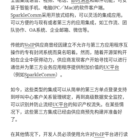
全面集成语音、视频、电话、
即时消息
和邮件功能，可安
装于智能手机、电脑(PC／Mac)的软件客户端。
SparkleComm
采用开放式结构，可以灵活的集成应用。
可以方便的与现有或者第三方的应用集成，如工作流、团
队协作、OA系统、企业邮箱、微信等。
传统的
VoIP
供应商曾经因建立不允许与第三方应用程序互
操作的专有封闭系统而臭名昭着。然而，随着开源架构开
始在企业中获得动力，供应商发现客户开始寻找可以进行
通信并为第三方业务应用程序提供附加价值的
UC平台
（例如
SparkleComm
）。
如今，这些类型的集成可以从简单的第三方单点登录支持
到呼叫中心客户关系管理绑定，再到高级数据安全监控，
可以识别并防止流经
UC平台
的知识产权流失。在某些情
况下，这些第三方集成已经由供应商预先构建并准备好
了。
在其他情况下，开发人员必须使用允许对
VoIP
平台进行读