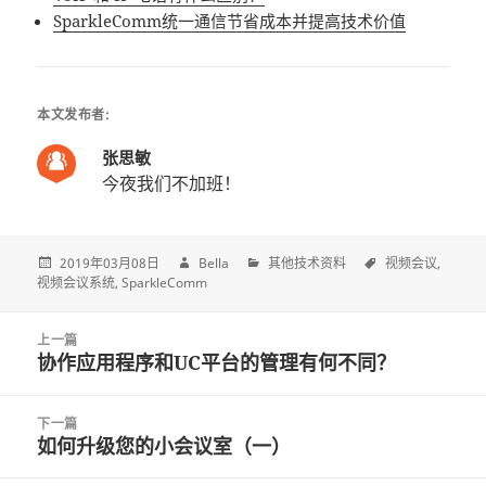
SparkleComm统一通信节省成本并提高技术价值
本文发布者:
张思敏
今夜我们不加班！
2019年03月08日
Bella
其他技术资料
视频会议
视频会议系统
SparkleComm
Post
上一篇
navigation
协作应用程序和UC平台的管理有何不同？
上
一
篇
下一篇
文
如何升级您的小会议室（一）
下
章:
一