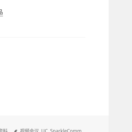
品
资料
视频会议
UC
SparkleComm