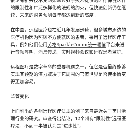
很少有新兴技术受到如通过数字技术提供的医疗保健这样
的限制性和广泛多样化的法规的约束，但快速创新仍在继
续，未来的财务预测每年都达到新的高度。
在中国，远程医疗也在近几年发展迅速，很多城市周边的
医疗机构因为照顾不方便就医的患者，采用了远程医疗工
具，例如他们使用
劳格SparkleComm统一通信
平台来进
行音频呼叫，消息传递，实时
视频会议
和远程患者监护。
远程医疗是数字革命的重要机遇之一，但它是否最终能够
实现其预期的潜力取决于它周围的官僚世界是否使事情变
得更加容易。
监管变化
上面列出的各州远程医疗法规的例子来自最近关于美国治
理行业的研究。审查得出结论，12个州有“限制性”远程医
疗法，不到一半被认为是“进步性”。