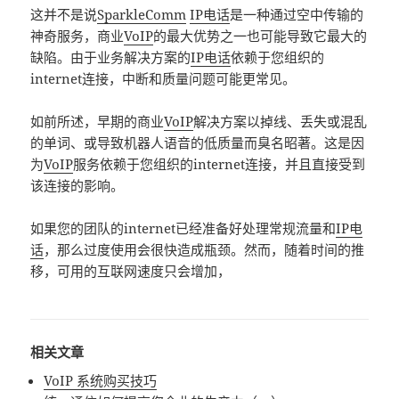
这并不是说
SparkleComm
IP电话
是一种通过空中传输的
神奇服务，商业
VoIP
的最大优势之一也可能导致它最大的
缺陷。由于业务解决方案的
IP电话
依赖于您组织的
internet连接，中断和质量问题可能更常见。
如前所述，早期的商业
VoIP
解决方案以掉线、丢失或混乱
的单词、或导致机器人语音的低质量而臭名昭著。这是因
为
VoIP
服务依赖于您组织的internet连接，并且直接受到
该连接的影响。
如果您的团队的internet已经准备好处理常规流量和
IP电
话
，那么过度使用会很快造成瓶颈。然而，随着时间的推
移，可用的互联网速度只会增加，
相关文章
VoIP 系统购买技巧