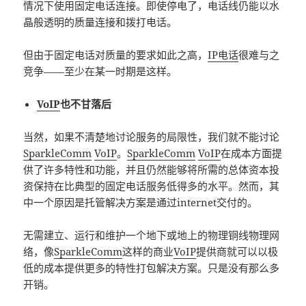
情况下使用固定电话连接。即使停电了，电话线仍能以水
晶般透明的质量连接和拨打电话。
但由于固定电话对质量的要求如此之高，
IP电话
很难与之
竞争——至少在某一时期是这样。
VoIP
也不甘落后
当然，如果不清楚地讨论服务的局限性，我们就不能讨论
SparkleComm
VoIP
。
SparkleComm
VoIP
在成本方面提
供了许多特性和功能，并且仍然能够将所需的总体资本投
资保持在比典型的固定电话服务低得多的水平。然而，其
中一个原因是托管解决方案是通过internet交付的。
无需建立、运行和维护一个地下或地上的物理铜线物理网
络，像
SparkleComm
这样的商业
VoIP
提供商就可以以极
低的成本提供更多的特性打包解决方案。只是没有那么多
开销。