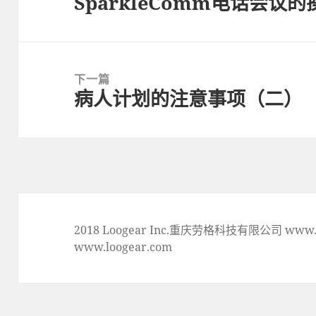
SparkleComm电话会议
上
一
篇
文
下一篇
章:
病人计划的注意事项（二）
下
一
篇
文
章:
2018 Loogear Inc.重庆劳格科技有限公司 www.lo
www.loogear.com