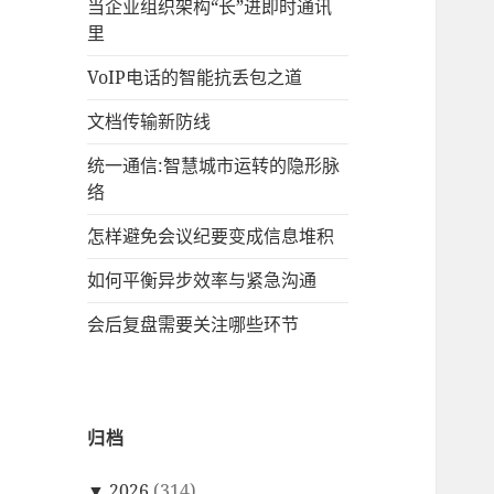
当企业组织架构“长”进即时通讯
里
VoIP电话的智能抗丢包之道
文档传输新防线
统一通信:智慧城市运转的隐形脉
络
怎样避免会议纪要变成信息堆积
如何平衡异步效率与紧急沟通
会后复盘需要关注哪些环节
归档
▼
2026
(314)