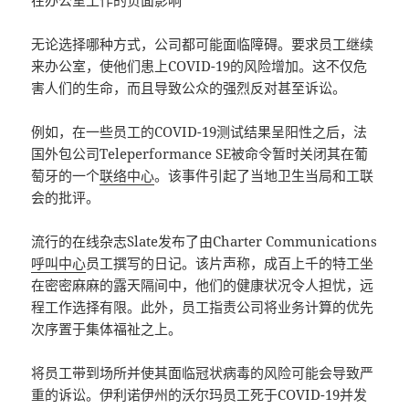
在办公室工作的负面影响
无论选择哪种方式，公司都可能面临障碍。要求员工继续
来办公室，使他们患上COVID-19的风险增加。这不仅危
害人们的生命，而且导致公众的强烈反对甚至诉讼。
例如，在一些员工的COVID-19测试结果呈阳性之后，法
国外包公司Teleperformance SE被命令暂时关闭其在葡
萄牙的一个
联络中心
。该事件引起了当地卫生当局和工联
会的批评。
流行的在线杂志Slate发布了由Charter Communications
呼叫中心
员工撰写的日记。该片声称，成百上千的特工坐
在密密麻麻的露天隔间中，他们的健康状况令人担忧，远
程工作选择有限。此外，员工指责公司将业务计算的优先
次序置于集体福祉之上。
将员工带到场所并使其面临冠状病毒的风险可能会导致严
重的诉讼。伊利诺伊州的沃尔玛员工死于COVID-19并发