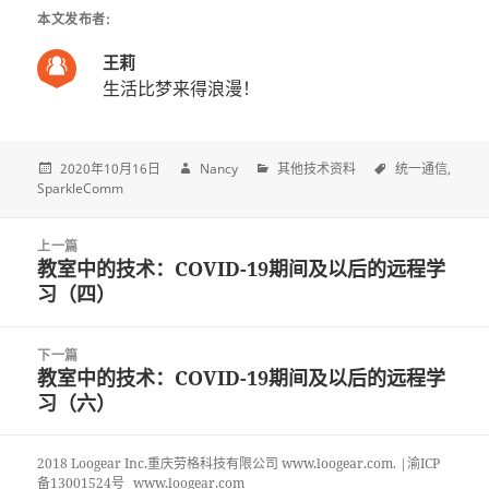
本文发布者:
王莉
生活比梦来得浪漫！
2020年10月16日
Nancy
其他技术资料
统一通信
SparkleComm
Post
上一篇
navigation
教室中的技术：COVID-19期间及以后的远程学
上
习（四）
一
篇
文
下一篇
章:
教室中的技术：COVID-19期间及以后的远程学
下
习（六）
一
篇
文
2018 Loogear Inc.重庆劳格科技有限公司 www.loogear.com. |渝ICP
章:
备13001524号
www.loogear.com