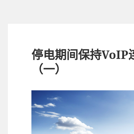
停电期间保持VoIP
（一）