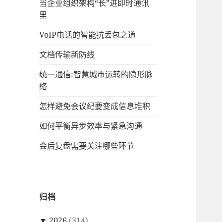
当企业组织架构“长”进即时通讯
里
VoIP电话的智能抗丢包之道
文档传输新防线
统一通信:智慧城市运转的隐形脉
络
怎样避免会议纪要变成信息堆积
如何平衡异步效率与紧急沟通
会后复盘需要关注哪些环节
归档
▼
2026
(314)