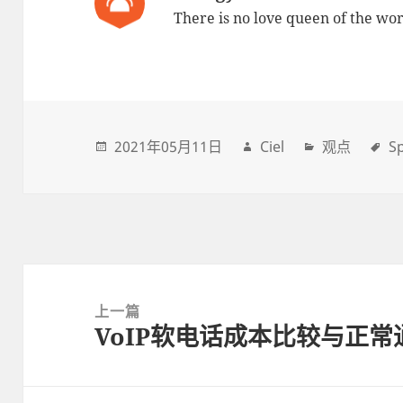
There is no love queen of the wor
2021年05月11日
Ciel
观点
S
Post
navigation
上一篇
VoIP软电话成本比较与正常
上
一
篇