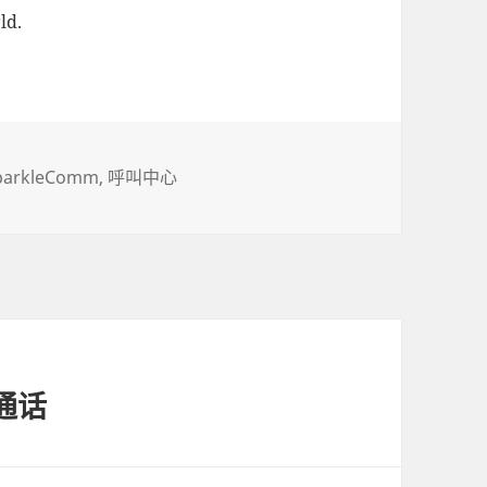
ld.
parkleComm
呼叫中心
通话