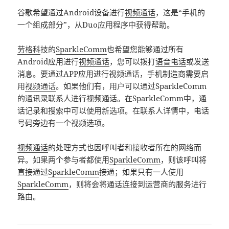
谷歌希望通过Android设备进行
视频通话
，这是“手机的
一个组成部分”，从Duo应用程序中获得帮助。
劳格科
技的
SparkleComm
也希望您能够通过所有
Android应用进行
视频通话
，您可以拨打
语音电话
或发送
消息。要通过APP应用进行视频通话，手机制造商需要启
用
视频通话
。如果他们有，用户可以通过SparkleComm
的通讯录联系人进行视频通话。在SparkleComm中，通
话记录和搜索中可以使用新选项。在联系人详情中，电话
号码旁边有一个视频选项。
视频通话
的处理方式也因呼叫者和接收者所在的网络而
异。如果两个参与者都使用
SparkleComm
，则该呼叫将
直接通过
SparkleComm
接通；如果只有一人使用
SparkleComm
，则将会将通话连接到运营商的服务进行
路由。