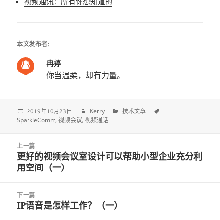
视频通讯：所有你想知道的
本文发布者:
冉婷
你当温柔，却有力量。
2019年10月23日
Kerry
技术文章
SparkleComm
视频会议
视频通话
Post
上一篇
navigation
更好的视频会议室设计可以帮助小型企业充分利
上
用空间（一）
一
篇
文
下一篇
章:
IP语音是怎样工作？（一）
下
一