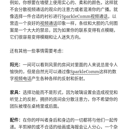
例如，你想要在墙壁上使用实心的、柔和的颜色，这样就
不会分散视频通话的观众的注意力或者混淆你的广播。就
像选择一件合适的衬衫进行
SparkleComm
视频通话
，以
营造一个良好的
视频通话
印象一样，条纹和大胆的几何图
案是一个大大的禁忌，因为如果你的联系变得有点模糊，
它们很容易变得模糊和让人迷失方向。
还有其他一些事情需要考虑：
阳光：
一间可以看到风景的房间对里面的人来说总是令人
愉快的，但是自然光可以通过像
SparkleComm
这样的数
字
视频电话
产生各种各样的反射和折射。
家具：
选择功能而不是形式，因为玻璃设置会造成视觉和
听觉上的反射，拥挤的房间会分散注意力，你不希望你的
团队被埋在桌椅里或后面。
配件：
在你的呼叫者身后和身边的一切都将与他们一起传
递。半剪掉的或不合适的绘画或海报会让人分心，一个杂