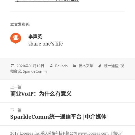
本文发布者:
李声英
share one's life
2020年01月10日
Belinda
技术文章
统一通信
视
频会议
SparkleComm
Post
上一篇
navigation
商业VoIP：为什么有意义
上
一
篇
下一篇
文
SparkleComm统一通信平台|中介媒体
下
章:
一
篇
2018 Loogear Inc.重庆劳格科技有限公司 www.loogear.com. |渝ICP