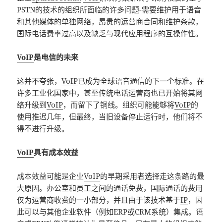
PSTN的技术的组织所面临的许多问题-需要维护用于语音
和其他媒体的单独网络，昂贵的运营商合同和维护条款，
国际电话费率过高以及缺乏与现代应用程序的互操作性。
VoIP
是电信的未来
这并不夸张，
VoIP
已成为全球语音通信的下一个标准。在
许多工业化国家中，甚至传统电话运营商也已开始将其网
络升级到
VoIP
，而留下了铜线。组织可能能够将
VoIP
的
使用推迟几年，但最终，当旧设备停止运行时，他们将不
得不进行升级。
VoIP
具有成本效益
成本效益可能是企业
VoIP
的早期采用者选择走这条路的最
大原因。办公室和员工之间的通话免费，国际通话的费用
仅为运营商收费的一小部分，并且由于该技术基于
IP
，因
此可以与其他企业软件（例如ERP或CRM系统）集成。语