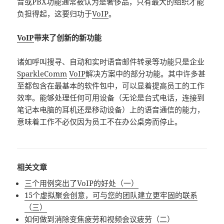
音或PBX功能通常被认为是奢侈品，只有最大的组织才能
负担得起，这要归功于
VoIP
。
VoIP
带来了创新的新功能
诸如呼叫搜寻、自动和实时语音邮件转录等功能只是企业
SparkleComm
VoIP
解决方案中的部分功能。其中许多甚
至都包含在最基本的软件包中，可以显着提高员工的工作
效率。能够处理任何可用设备（无论是台式电话，连接到
笔记本电脑的耳机还是移动设备）上的语音通信的能力，
意味着工作不必仅因为员工不在办公桌旁而停止。
相关文章
三个用例突出了VoIP的好处（一）
15个虚拟聚会创意，可与您的团队建立更牢固的联系
（三）
如何做到消除变焦疲劳和视频会议疲劳（二）