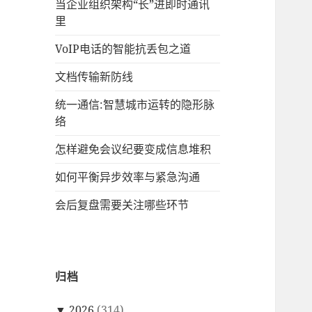
当企业组织架构“长”进即时通讯
里
VoIP电话的智能抗丢包之道
文档传输新防线
统一通信:智慧城市运转的隐形脉
络
怎样避免会议纪要变成信息堆积
如何平衡异步效率与紧急沟通
会后复盘需要关注哪些环节
归档
▼
2026
(314)