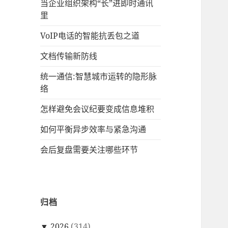
当企业组织架构“长”进即时通讯
里
VoIP电话的智能抗丢包之道
文档传输新防线
统一通信:智慧城市运转的隐形脉
络
怎样避免会议纪要变成信息堆积
如何平衡异步效率与紧急沟通
会后复盘需要关注哪些环节
归档
▼
2026
(314)