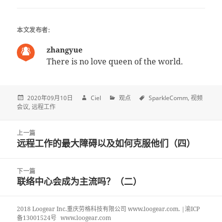
本文发布者:
zhangyue
There is no love queen of the world.
2020年09月10日
Ciel
观点
SparkleComm
视频
会议
远程工作
Post
上一篇
navigation
远程工作的最大障碍以及如何克服他们（四）
上
一
篇
下一篇
文
联络中心会成为主流吗？（二）
下
章:
一
篇
2018 Loogear Inc.重庆劳格科技有限公司 www.loogear.com. |渝ICP
文
备13001524号
www.loogear.com