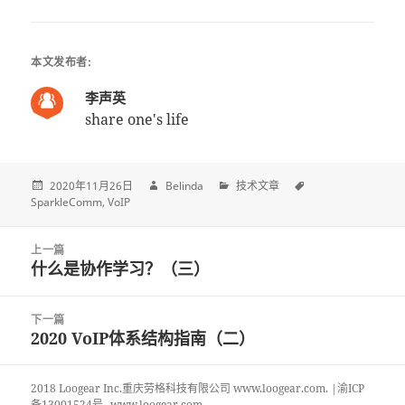
本文发布者:
李声英
share one's life
2020年11月26日
Belinda
技术文章
SparkleComm
VoIP
Post
上一篇
navigation
什么是协作学习？（三）
上
一
篇
下一篇
文
2020 VoIP体系结构指南（二）
下
章:
一
篇
2018 Loogear Inc.重庆劳格科技有限公司 www.loogear.com. |渝ICP
文
备13001524号
www.loogear.com