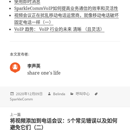
使用即时消息
SparkleCommVoIP如何提高业务通信的效率和灵活性
视频会议正在扰乱移动电话运营商，就像移动电话破坏
固定电话一样（一）
VoIP 趋势： VoIP 行业的未来 清晰 （且​​灵活）
本文发布者:
李声英
share one's life
2020年12月09日
Belinda
呼叫中心
SparkleComm
Post
上一篇
navigation
将视频添加到电话会议：5个常见错误以及如何
上
避免它们（二）
一