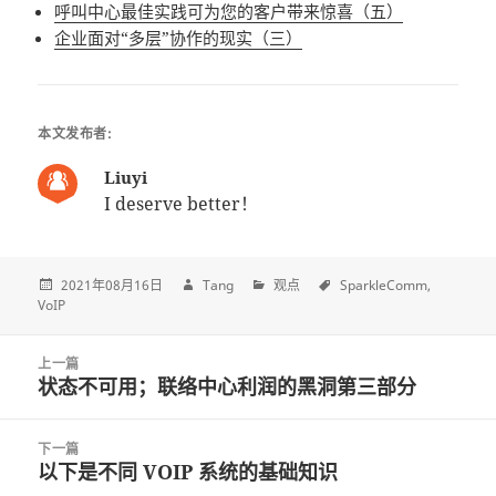
呼叫中心最佳实践可为您的客户带来惊喜（五）
企业面对“多层”协作的现实（三）
本文发布者:
Liuyi
I deserve better！
2021年08月16日
Tang
观点
SparkleComm
VoIP
Post
上一篇
navigation
状态不可用；联络中心利润的黑洞第三部分
上
一
篇
下一篇
文
以下是不同 VOIP 系统的基础知识
下
章: