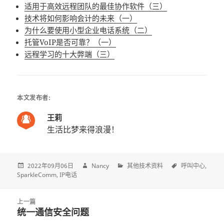
适用于高效远程团队的最佳协作软件（三）
技术将如何影响会计的未来（一）
为什么要使用小型企业电话系统（二）
托管VoIP是否可靠？（一）
远程学习的十大弊端（三）
本文发布者:
王莉
生活比梦来得浪漫！
2022年09月06日
Nancy
其他技术资料
呼叫中心
SparkleComm
IP电话
Post
上一篇
navigation
统一通信安全问题
上