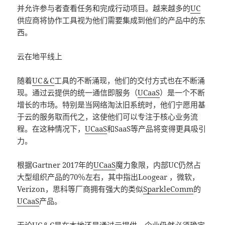
并允许参与者查看任务和完成行动项目。越来越多的
UC
供应商将协作工具视为他们需要集成到他们的产品中的东
西。
云在地平线上
随着
UC＆C
工具的不断涌现，他们的交付方式也在不断涌
现。通过云提供的统一通信即服务（
UCaaS
）是一个不断
增长的市场。特别是当网络淘汰旧系统时，他们宁愿用基
于云的服务取而代之，这使他们可以专注于核心业务流
程。在这种情况下，
UCaaS
和SaaS等产品将变得更具吸引
力。
根据Gartner 2017年的
UCaaS
魔力象限，内部UC仍然占
大型组织产品的70％左右，其中指出Loogear ，微软，
Verizon，思科等厂商拥有强大的类似
SparkleComm
的
UCaaS
产品。