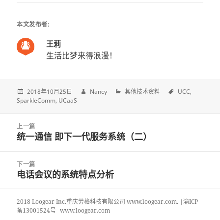
本文发布者:
王莉
生活比梦来得浪漫！
2018年10月25日
Nancy
其他技术资料
UCC
SparkleComm
UCaaS
Post
上一篇
navigation
统一通信 即下一代服务系统（二）
上
一
篇
下一篇
文
电话会议的系统特点分析
下
章:
一
篇
2018 Loogear Inc.重庆劳格科技有限公司 www.loogear.com. |渝ICP
文
备13001524号
www.loogear.com