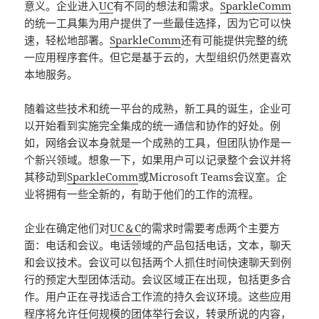
意义。企业进入
UC
有不同的想法和需求。
SparkleComm
的统一工具集为用户提供了一些最佳选择，因为它可以快
速，轻松地部署。
SparkleComm
还有可能提供完整的统
一应用程序套件。但它是基于云的，大型组织仍然更喜欢
本地服务。
随着这些技术和统一平台的成熟，新工具的诞生，企业可
以开始看到实施完全集成的统一通信和协作的好处。例
如，网络会议本身就是一个成熟的工具，但团队协作是一
个新兴领域。想象一下，如果用户可以记录整个会议并将
其移动到
SparkleComm
或Microsoft Teams会议室。企
业将拥有一些全新的，有助于他们的工作的流程。
企业在确定他们对
UC＆C
的需求时需要考虑两个主要方
面：电话和会议。电话领域的产品包括电话，文本，聊天
和会议技术。会议可以包括两个人抓住时间快速聊天到例
行的预定大型团体活动。会议区域正在出现，包括更多合
作。用户正在寻找适合工作流的持久会议环境。这些应用
程序将允许任何规模的团体举行会议，转录所说的内容，