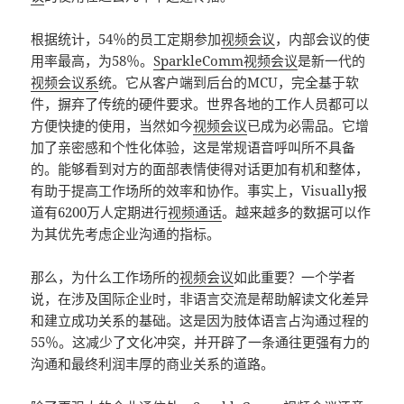
根据统计，54％的员工定期参加
视频会议
，内部会议的使
用率最高，为58％。
SparkleComm
视频会议
是新一代的
视频会议系
统。它从客户端到后台的MCU，完全基于软
件，摒弃了传统的硬件要求。世界各地的工作人员都可以
方便快捷的使用，当然如今
视频会议
已成为必需品。它增
加了亲密感和个性化体验，这是常规语音呼叫所不具备
的。能够看到对方的面部表情使得对话更加有机和整体，
有助于提高工作场所的效率和协作。事实上，Visually报
道有6200万人定期进行
视频通话
。越来越多的数据可以作
为其优先考虑企业沟通的指标。
那么，为什么工作场所的
视频会议
如此重要？一个学者
说，在涉及国际企业时，非语言交流是帮助解读文化差异
和建立成功关系的基础。这是因为肢体语言占沟通过程的
55％。这减少了文化冲突，并开辟了一条通往更强有力的
沟通和最终利润丰厚的商业关系的道路。