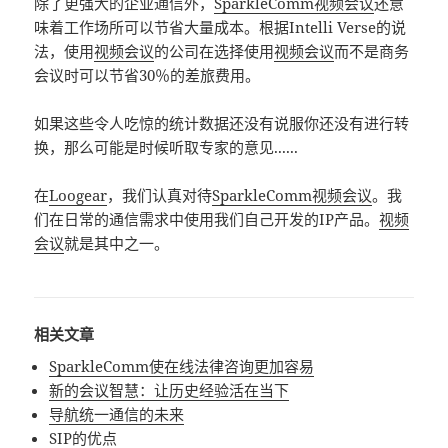
除了更强大的企业通信外，
SparkleComm
视频会议
还意
味着工作场所可以节省大量成本。根据Intelli Verse的说
法，使用
视频会议
的公司在选择使用
视频会议
而不是商务
会议时可以节省30％的差旅费用。
如果这些令人吃惊的统计数据还没有说服你还没有进行转
换，那么可能是时候听取专家的意见......
在
Loogear
，我们认真对待
SparkleComm
视频会议
。我
们在日常的通信需求中使用我们自己开发的IP产品。
视频
会议
就是其中之一。
相关文章
SparkleComm使在线法律咨询更加容易
新的会议智慧：让历史经验活在当下
导航统一通信的未来
SIP的优点