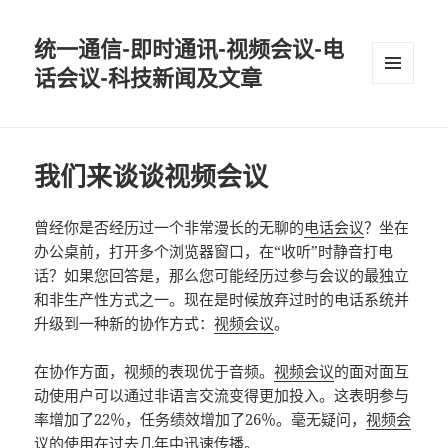
统一通信-即时通讯-视频会议-电
话会议-科技新闻及文章
MENU
AND
WIDGETS
我们来谈谈视频会议
曾经你是否经历过一个非常漫长的无聊的
电话会议
？坐在
办公桌前，打开多个浏览器窗口，在“收听”时静音打电
话？如果您回答是，那么您可能经历过参与会议的最独立
和非生产性方式之一。现在是时候放弃过时的电话系统并
升级到一种新的协作方式：
视频会议
。
在协作方面，视频的表现优于音频。
视频会议
的面对面互
动使用户可以通过非语言交流变得更加投入。这表明参与
率增加了22％，任务绩效增加了26％。毫无疑问，
视频会
议
的使用在过去几年中迅速传播。