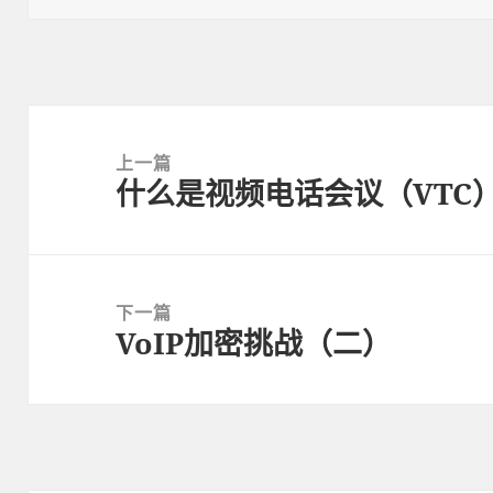
Post
navigation
上一篇
什么是视频电话会议（VTC
上
一
篇
文
下一篇
章:
VoIP加密挑战（二）
下
一
篇
文
章: