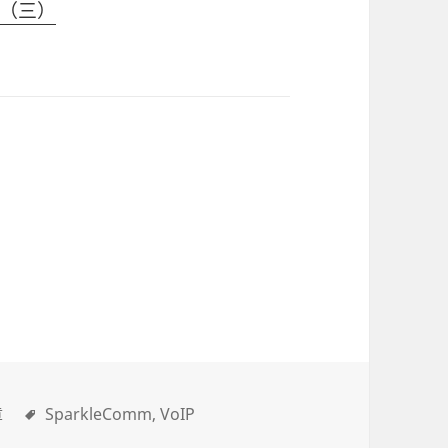
（三）
章
SparkleComm
VoIP