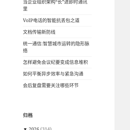
当企业组织架构“长”进即时通讯
里
VoIP电话的智能抗丢包之道
文档传输新防线
统一通信:智慧城市运转的隐形脉
络
怎样避免会议纪要变成信息堆积
如何平衡异步效率与紧急沟通
会后复盘需要关注哪些环节
归档
▼
2026
(314)