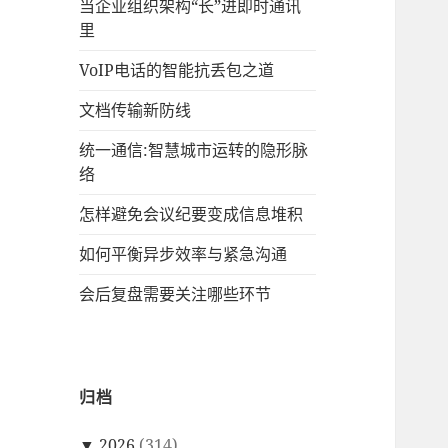
当企业组织架构“长”进即时通讯
里
VoIP电话的智能抗丢包之道
文档传输新防线
统一通信:智慧城市运转的隐形脉
络
怎样避免会议纪要变成信息堆积
如何平衡异步效率与紧急沟通
会后复盘需要关注哪些环节
归档
▼
2026
(314)