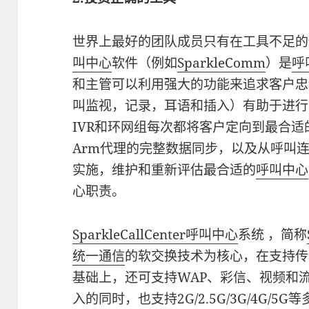
世界上最好的团队成员只有在工具不足的
叫中心
软件（例如
SparkleComm
）是
呼
和主管可以利用强大的功能来追求客户
叫监视，记录，耳语和插入）有助于进行
IVR和环网组每次都将客户定向到最合
Arm代理的完整数据同步，以及从呼叫
实施，维护和重新评估最合适的
呼叫中心
心职责。
SparkleCallCenter呼叫中心
系统 ，简称
统一通信
的软交换技术为核心，在支持传
基础上，还可支持WAP、彩信、视频和流
入的同时，也支持2G/2.5G/3G/4G/5