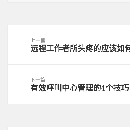
Post
navigation
上一篇
远程工作者所头疼的应该如
上
一
篇
文
下一篇
章:
有效呼叫中心管理的4个技巧
下
一
篇
文
章: