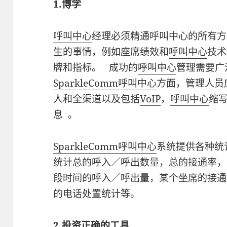
1.博学
呼叫中心
经理必须精通呼叫中心的所有方
生的事情，例如座席绩效和
呼叫中心
技术
牌和指标。 成功的
呼叫中心
管理需要广
SparkleComm
呼叫中心
方面，管理人员
人和全渠道以及包括
VoIP
，
呼叫中心
缩
息 。
SparkleComm
呼叫中心
系统提供各种统
统计总的呼入／呼出数量，总的接通率，
段时间的呼入／呼出量，某个坐席的接通
的电话处置统计等。
2.投资正确的工具