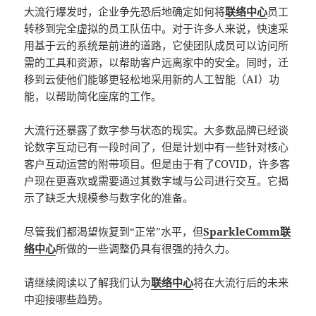
大流行爆发时，企业争先恐后地确定如何将
联络中心
员工
转移到完全虚拟的员工队伍中。对于许多人来说，快速采
用基于云的系统是前进的道路，它使团队成员可以访问所
需的工具和资源，以帮助客户远离家中的安全。同时，迁
移到云使他们能够更轻松地采用新的人工智能（AI）功
能，以帮助简化座席的工作。
大流行还暴露了数字参与状态的现实。大多数品牌已经谈
论数字互动已有一段时间了，但是计划中有一些针对核心
客户互动运营的附带项目。但是由于有了COVID，许多客
户现在更喜欢或需要通过其数字域与公司进行交互。它揭
示了缺乏大规模参与数字化的准备。
尽管我们都渴望恢复到“正常”水平，但
SparkleComm联
络中心
所做的一些调整仍具有很强的持久力。
请继续阅读以了解我们认为
联络中心
将在大流行后的未来
中迎接哪些趋势。