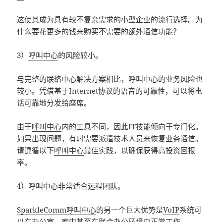
这使其成为具有较不复杂需求的小型企业的流行选择。为
什么要花更多的钱来购买不需要的额外通信功能？
3）
呼叫中心
的风险较小。
与完整的
联络中心
解决方案相比，
呼叫中心
的业务风险也
较小。凭借基于Internet协议的语音的可靠性，可以将电
话可靠地分发给座席。
由于
呼叫中心
内的工具不同，因此IT技能倾向于专门化。
如果出现问题，有时需要派遣技术人员来恢复业务通信。
请遵循以下
呼叫中心
最佳实践，以确保获得高投资回报
率。
4）
呼叫中心
非常适合远程团队。
SparkleComm呼叫中心
的另一个巨大优势是
VoIP
系统可
以在办公室，家中甚至在联合办公环境中正常工作。