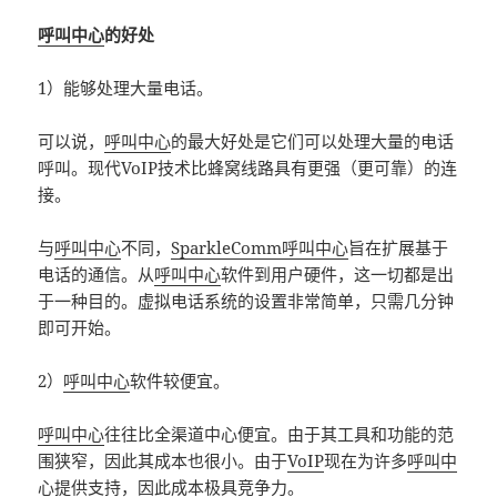
呼叫中心
的好处
1）能够处理大量电话。
可以说，
呼叫中心
的最大好处是它们可以处理大量的电话
呼叫。现代VoIP技术比蜂窝线路具有更强（更可靠）的连
接。
与
呼叫中心
不同，
SparkleComm
呼叫中心
旨在扩展基于
电话的通信。从
呼叫中心
软件到用户硬件，这一切都是出
于一种目的。虚拟电话系统的设置非常简单，只需几分钟
即可开始。
2）
呼叫中心
软件较便宜。
呼叫中心
往往比全渠道中心便宜。由于其工具和功能的范
围狭窄，因此其成本也很小。由于
VoIP
现在为许多
呼叫中
心
提供支持，因此成本极具竞争力。