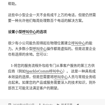
帮助。
这些中小型企业一天不会有成千上万的电话，但是仍然需
要一种允许他们每周处理数百个电话的解决方案。
设置小型
呼叫中心
的选项
很少有小公司能负担得起在物理位置建立
呼叫中心
的能
力。大多数小型
呼叫中心
操作都是虚拟的。但是这里企业
也有选择的余地。您可以：
1-将您的服务流程外包给专门从事客户服务的第三方供
应商（例如
SparkleComm
呼叫中心
）。 这是一种具有成
本效益的选择，但是您需要将
呼叫中心
人员与常规业务结
合起来。如果您的产品或服务需要深入的技术知识，则外
部员工可能无法满足客户的期望。
2020年10月12日
Belinda
技术文章