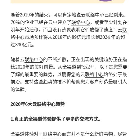
随着2019年的结束，可以肯定地说云
联络中心
已经到来。
70％的企业已经在云中建立了
联络中心
，或者至少计划在
明年开始迁移。而且没有迹象表明它们放慢了速度：云
联
络中心
市场预计将从2018年的89亿元增长到2024 年的超
过330亿元。
随着云
联络中心
的不断扩散，正在出现的关键趋势正在描
绘2020年的美好前景。从全渠道到“返乡”，以下是您需要
了解的最重要的趋势，以确保您的云
联络中心
始终处于最
前沿。支持这些趋势的技术将帮助您为客户创造最吸引人
的体验。
2020年6大云
联络中心
趋势
1.真正的全渠道体验提供了更多的交流方式。
全渠道体验对于
联络中心
而言并不是什么新鲜事物，尽管