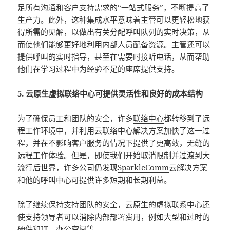
足所有沟通和客户支持需求的“一站式服务”，不断提高了
生产力。此外，这种集成水平意味着主管可以更轻松地获
得所需的见解，以做出有关分配呼叫队列的实时决策，从
而使他们能够更好地利用内部人员配备资源。主管还可以
提供
呼叫
的实时指导，甚至在需要时接听电话，从而帮助
他们在学习过程中为经验不足的座席提供支持。
5. 云原生虚拟
联络中心
可提供灵活性和良好的成本结构
为了确保员工和团队的安全，许多
联络中心
都转移到了远
程工作环境中，并利用云
联络中心
解决方案加快了这一过
程，并在不影响客户服务的情况下提供了更高效，无缝的
远程工作体验。但是，即使我们开始取消限制并过渡到大
流行后世界，许多公司仍发现
SparkleComm
云解决方案
和他的
呼叫中心
可提供许多短期和长期利益。
除了继续保持支持团队的安全，云原生的虚拟联系中心还
使支持领导者可以消除内部部署费用，例如大型和过时的
硬件和IT，办公空间等。