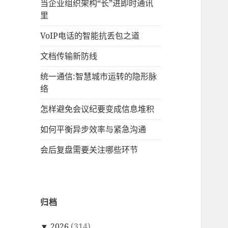
当企业组织架构“长”进即时通讯
里
VoIP电话的智能抗丢包之道
文档传输新防线
统一通信:智慧城市运转的隐形脉
络
怎样避免会议纪要变成信息堆积
如何平衡异步效率与紧急沟通
会后复盘需要关注哪些环节
归档
▼
2026
(314)