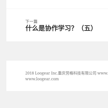
一
篇
文
下一篇
章:
什么是协作学习？（五）
下
一
篇
文
章:
2018 Loogear Inc.重庆劳格科技有限公司 www.lo
www.loogear.com